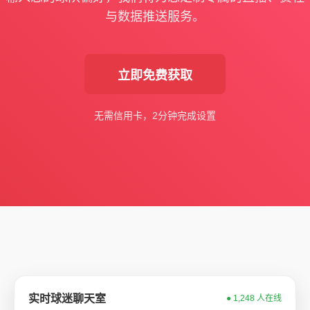
与数据推送服务。
立即免费获取
无需信用卡，2分钟完成设置
实时球迷聊天室
● 1,248 人在线