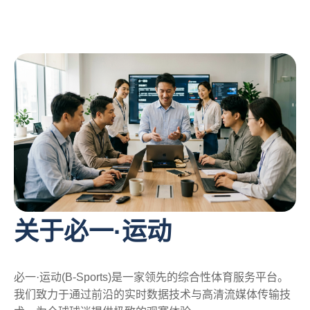
关于必一·运动
必一·运动(B-Sports)是一家领先的综合性体育服务平台。
我们致力于通过前沿的实时数据技术与高清流媒体传输技