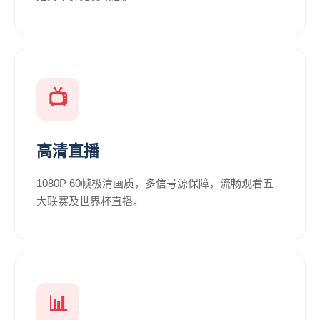
📺
高清直播
1080P 60帧极清画质，多信号源保障，流畅观看五
大联赛及世界杯直播。
📊