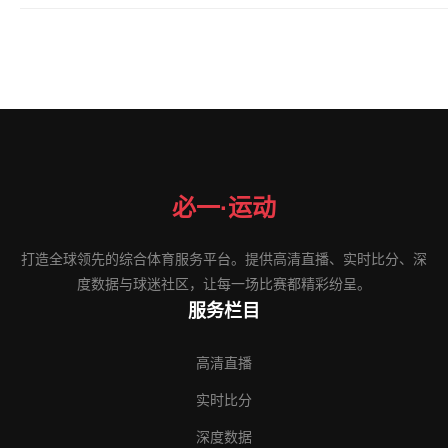
必一·运动
打造全球领先的综合体育服务平台。提供高清直播、实时比分、深
度数据与球迷社区，让每一场比赛都精彩纷呈。
服务栏目
高清直播
实时比分
深度数据