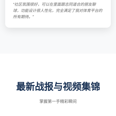
“社区氛围很好，可以在里面跟志同道合的朋友聊
球，功能设计很人性化，完全满足了我对体育平台的
所有期待。”
最新战报与视频集锦
掌握第一手精彩瞬间