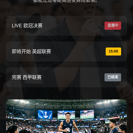
都能让您零距离感受赛场激情。
LIVE 欧冠决赛
直播中
即将开始 英超联赛
15:00
完赛 西甲联赛
已结束