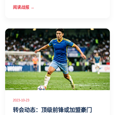
阅读战报 →
2023-10-23
转会动态：顶级前锋或加盟豪门