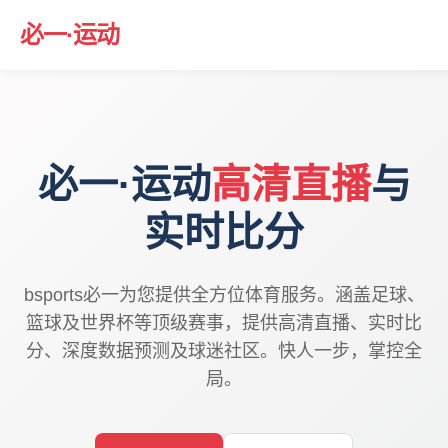
必一·运动
必一·运动
高清直播
与
实时比分
bsports必一为您提供全方位体育服务。涵盖足球、
篮球及世界杯等顶级赛事，提供高清直播、实时比
分、深度数据预测及球迷社区。快人一步，掌控全
局。