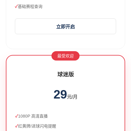
基础赛程查询
立即开启
最受欢迎
球迷版
29
元/月
1080P 高清直播
红黄牌/进球闪电提醒