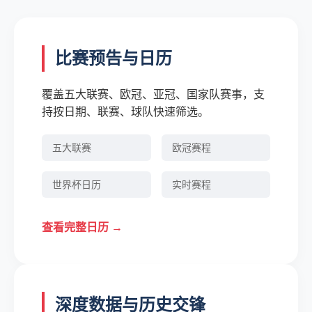
比赛预告与日历
覆盖五大联赛、欧冠、亚冠、国家队赛事，支
持按日期、联赛、球队快速筛选。
五大联赛
欧冠赛程
世界杯日历
实时赛程
查看完整日历 →
深度数据与历史交锋