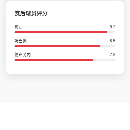
赛后球员评分
梅西
9.2
姆巴佩
8.5
德布劳内
7.8