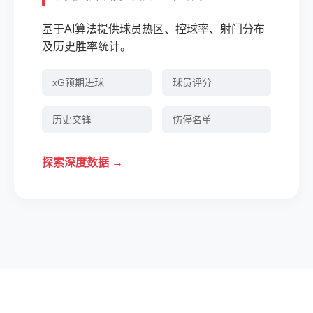
基于AI算法提供球员热区、控球率、射门分布
及历史胜率统计。
xG预期进球
球员评分
历史交锋
伤停名单
探索深度数据 →