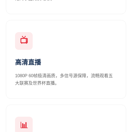
📺
高清直播
1080P 60帧极清画质，多信号源保障，流畅观看五
大联赛及世界杯直播。
📊