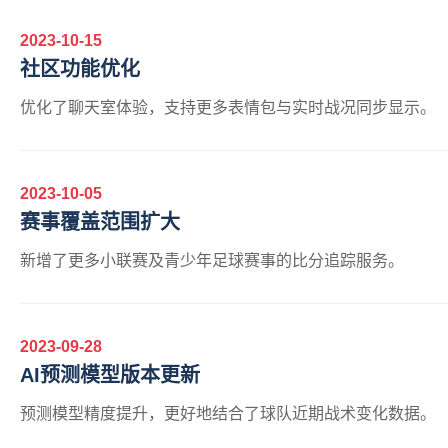
2023-10-15
社区功能优化
优化了聊天室体验，支持更多表情包与实时战况同步显示。
2023-10-05
赛事覆盖范围扩大
新增了更多小联赛及青少年足球赛事的比分追踪服务。
2023-09-28
AI预测模型版本更新
预测模型精度提升，更好地结合了球队近期战术变化数据。