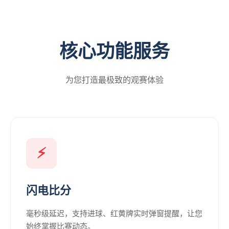
核心功能服务
为您打造最极致的观赛体验
⚡
闪电比分
毫秒级延迟，支持进球、红黄牌实时弹窗提醒，让您
始终掌握比赛动态。