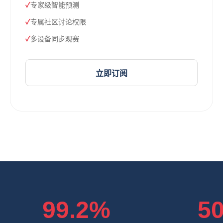
专家级智能预测
专属社区讨论权限
多设备同步观赛
立即订阅
99.2%
5