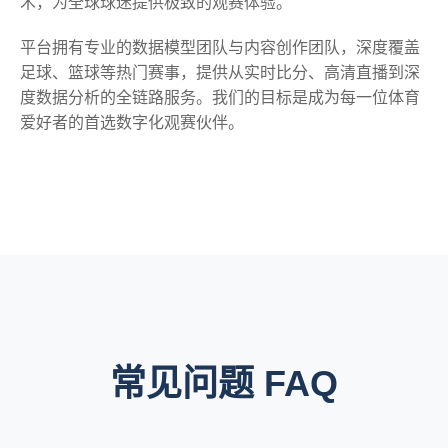
术，为全球球迷提供极致的观赛体验。
平台拥有专业的数据模型团队与内容创作团队，深度覆盖
足球、篮球等热门赛事，提供从实时比分、高清直播到深
度数据分析的全链路服务。我们的目标是成为每一位体育
爱好者的首选数字化观赛伙伴。
常见问题 FAQ