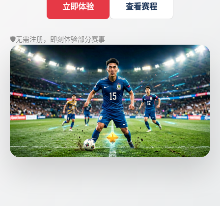
立即体验
查看赛程
🛡️
无需注册，即刻体验部分赛事