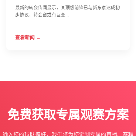
最新的转会传闻显示，某顶级前锋已与新东家达成初
步协议，转会窗或有巨变...
查看新闻 →
免费获取专属观赛方案
输入您的球队偏好，我们将为您定制专属的直播、赛程