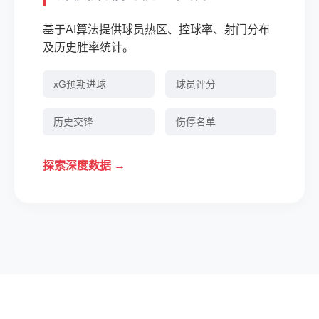
基于AI算法提供球员热区、控球率、射门分布
及历史胜率统计。
xG预期进球
球员评分
历史交锋
伤停名单
探索深度数据 →