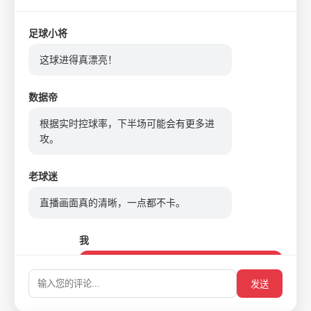
足球小将
这球进得真漂亮！
数据帝
根据实时控球率，下半场可能会有更多进
攻。
老球迷
直播画面真的清晰，一点都不卡。
我
大家觉得今晚谁会赢？
发送