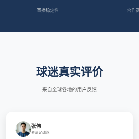
直播稳定性
合作
球迷真实评价
来自全球各地的用户反馈
张伟
资深足球迷