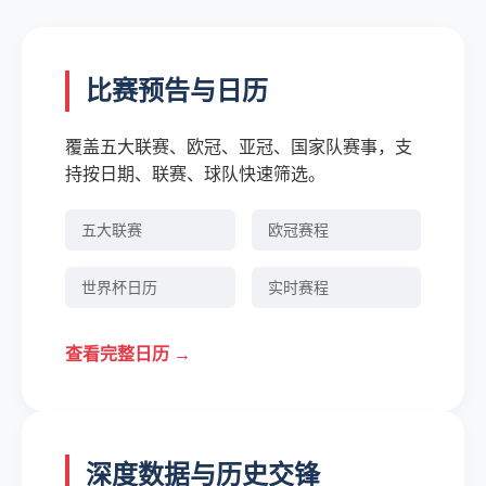
比赛预告与日历
覆盖五大联赛、欧冠、亚冠、国家队赛事，支
持按日期、联赛、球队快速筛选。
五大联赛
欧冠赛程
世界杯日历
实时赛程
查看完整日历 →
深度数据与历史交锋