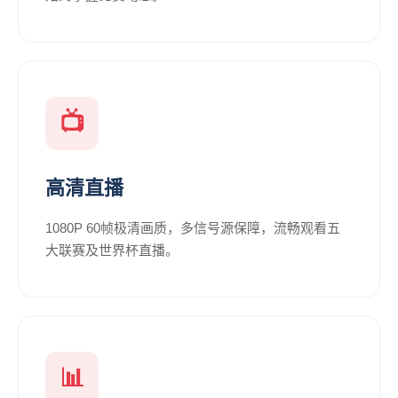
📺
高清直播
1080P 60帧极清画质，多信号源保障，流畅观看五
大联赛及世界杯直播。
📊