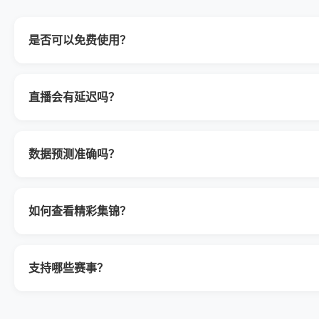
是否可以免费使用？
直播会有延迟吗？
数据预测准确吗？
如何查看精彩集锦？
支持哪些赛事？