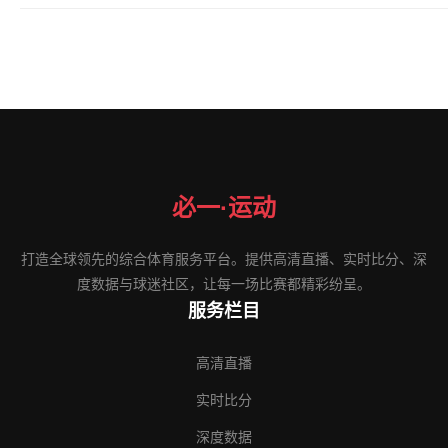
必一·运动
打造全球领先的综合体育服务平台。提供高清直播、实时比分、深
度数据与球迷社区，让每一场比赛都精彩纷呈。
服务栏目
高清直播
实时比分
深度数据