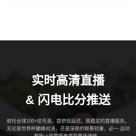
实时高清直播
& 闪电比分推送
依托全球100+信号源，提供低延迟、高稳定的直播服务。
无论是世界杯巅峰对决，还是深夜的联赛较量，必一·运动