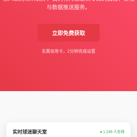
与数据推送服务。
立即免费获取
无需信用卡，2分钟完成设置
实时球迷聊天室
● 1,248 人在线