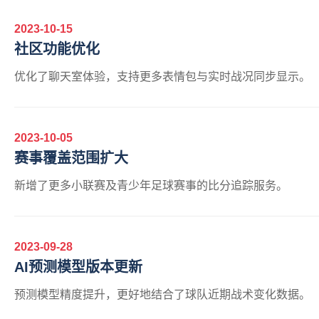
2023-10-15
社区功能优化
优化了聊天室体验，支持更多表情包与实时战况同步显示。
2023-10-05
赛事覆盖范围扩大
新增了更多小联赛及青少年足球赛事的比分追踪服务。
2023-09-28
AI预测模型版本更新
预测模型精度提升，更好地结合了球队近期战术变化数据。