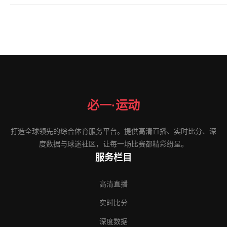
必一·运动
打造全球领先的综合体育服务平台。提供高清直播、实时比分、深
度数据与球迷社区，让每一场比赛都精彩纷呈。
服务栏目
高清直播
实时比分
深度数据