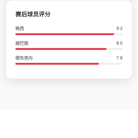
赛后球员评分
梅西
9.2
姆巴佩
8.5
德布劳内
7.8