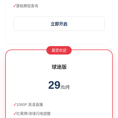
基础赛程查询
立即开启
最受欢迎
球迷版
29
元/月
1080P 高清直播
红黄牌/进球闪电提醒