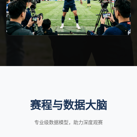
赛程与数据大脑
专业级数据模型，助力深度观赛