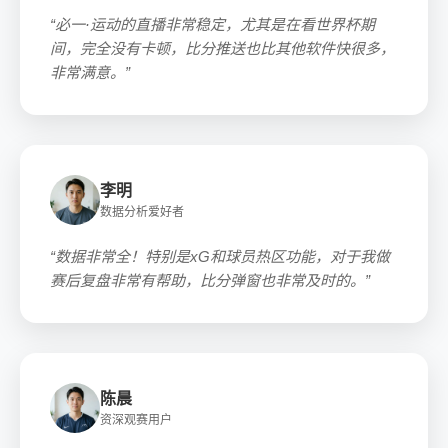
“必一·运动的直播非常稳定，尤其是在看世界杯期
间，完全没有卡顿，比分推送也比其他软件快很多，
非常满意。”
李明
数据分析爱好者
“数据非常全！特别是xG和球员热区功能，对于我做
赛后复盘非常有帮助，比分弹窗也非常及时的。”
陈晨
资深观赛用户