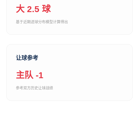
大 2.5 球
基于近期进球分布模型计算得出
让球参考
主队 -1
参考双方历史让球战绩