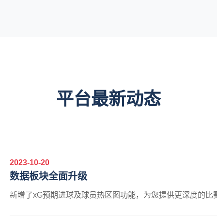
平台最新动态
2023-10-20
数据板块全面升级
新增了xG预期进球及球员热区图功能，为您提供更深度的比