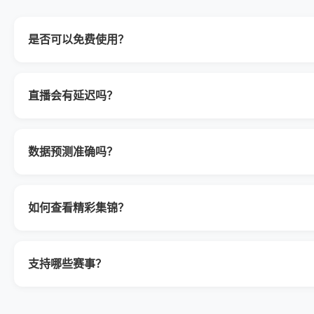
是否可以免费使用？
直播会有延迟吗？
数据预测准确吗？
如何查看精彩集锦？
支持哪些赛事？